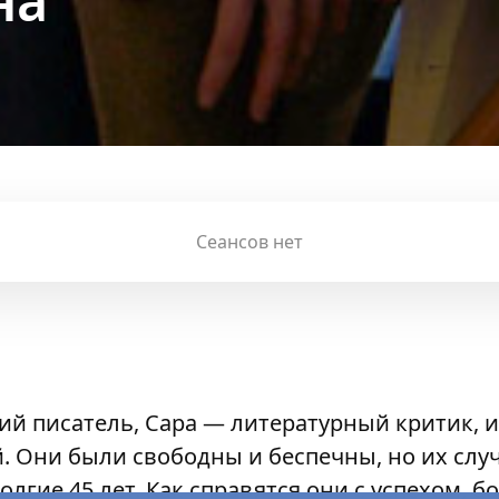
на
Сеансов нет
й писатель, Сара — литературный критик, и
. Они были свободны и беспечны, но их слу
долгие 45 лет. Как справятся они с успехом, б