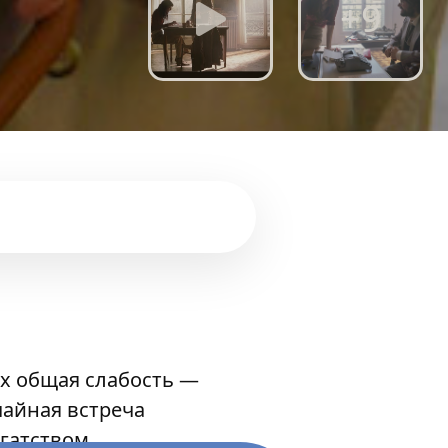
+9
х общая слабость —
чайная встреча
огатством