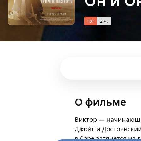
Он и О
18+
2 ч.
О фильме
Виктор — начинающи
Джойс и Достоевский
в баре затянется на 