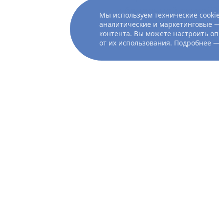
и банальной скукой? 
Мы используем технические cookie
большой любви, на 
аналитические и маркетинговые —
контента. Вы можете настроить оп
от их использования. Подробнее 