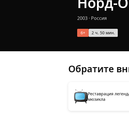
Норд-О
2003
·
Россия
6+
2 ч. 50 мин.
Обратите в
Реставрация легенд
мюзикла