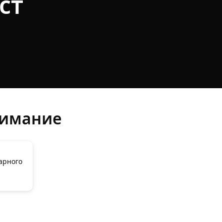
ст
нимание
арного