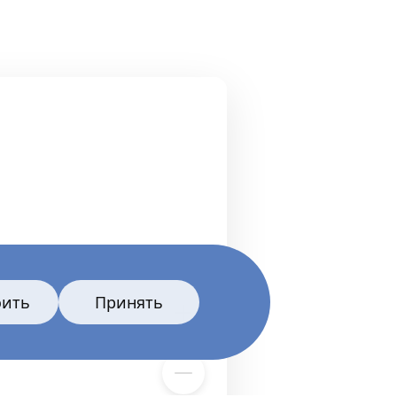
оить
Принять
Экран