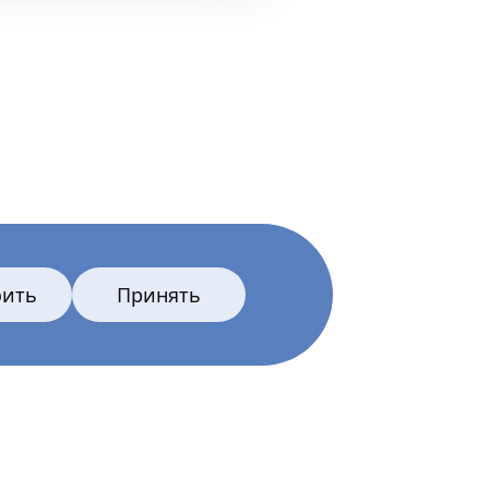
оить
Принять