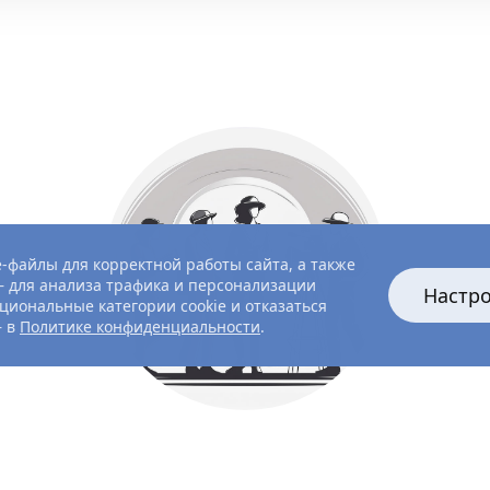
-файлы для корректной работы сайта, а также
 для анализа трафика и персонализации
Настр
циональные категории cookie и отказаться
— в
Политике конфиденциальности
.
Все главные лица
Актёры и создатели