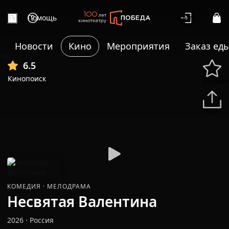
Помощь
Войти
Новости
Кино
Мероприятия
Заказ ед
+8
6.5
Кинопоиск
Избранн
Подели
КОМЕДИЯ
·
МЕЛОДРАМА
Несвятая Валентина
2026
·
Россия