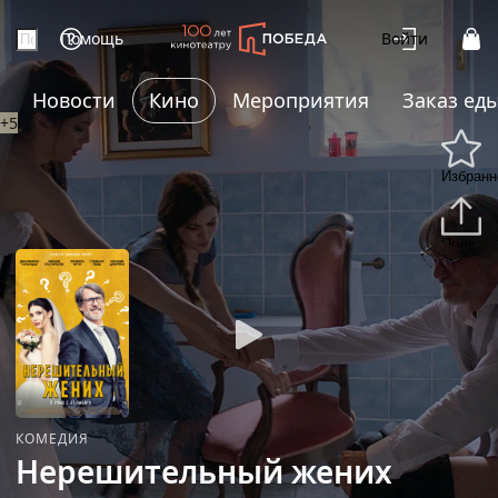
Помощь
Войти
Новости
Кино
Мероприятия
Заказ ед
+5
Избранн
Подели
КОМЕДИЯ
Нерешительный жених