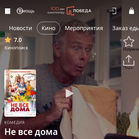
Помощь
Войти
Новости
Кино
Мероприятия
Заказ ед
+9
7.0
Кинопоиск
Избранн
Подели
КОМЕДИЯ
Не все дома