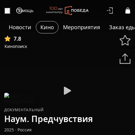
Помощь
Войти
Новости
Кино
Мероприятия
Заказ ед
+1
7.8
Кинопоиск
Избранн
Подели
ДОКУМЕНТАЛЬНЫЙ
Наум. Предчувствия
2025
·
Россия