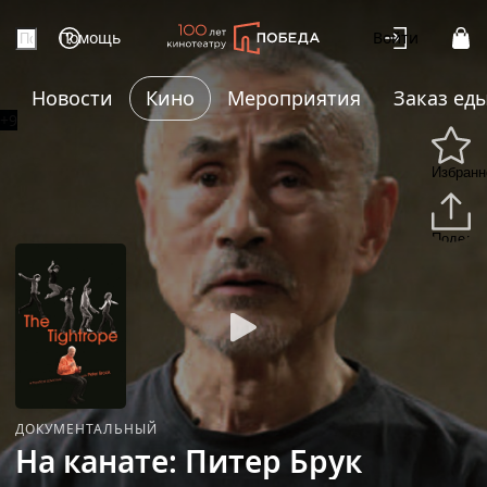
Помощь
Войти
Новости
Кино
Мероприятия
Заказ ед
+9
Избранн
Подели
ДОКУМЕНТАЛЬНЫЙ
На канате: Питер Брук