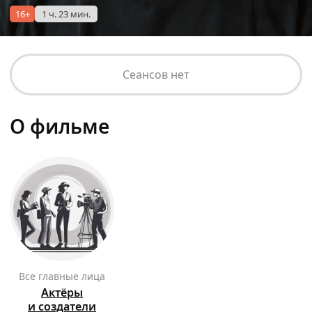
16+
1 ч. 23 мин.
Сеансов нет
О фильме
Все главные лица
Актёры
и создатели