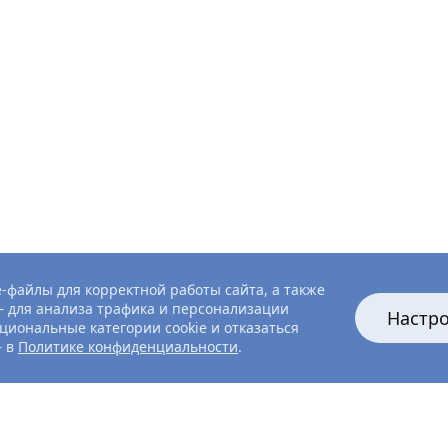
-файлы для корректной работы сайта, а также
 для анализа трафика и персонализации
Настр
циональные категории cookie и отказаться
— в
Политике конфиденциальности
.
16
15
14
13
1