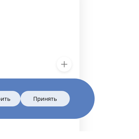
Экран
зал 1
оить
Принять
12
11
10
9
8
7
6
5
4
3