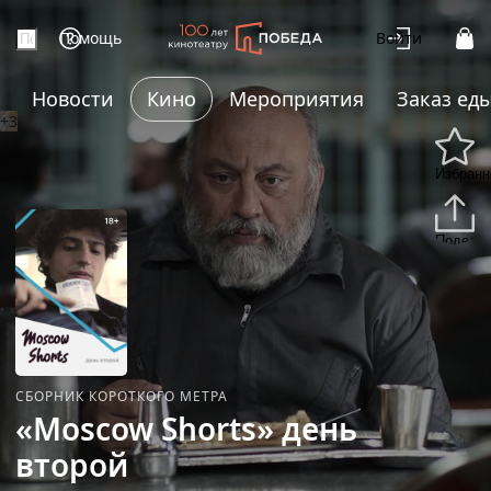
Помощь
Войти
Новости
Кино
Мероприятия
Заказ ед
+3
Избранн
Подели
СБОРНИК КОРОТКОГО МЕТРА
«Moscow Shorts» день
второй