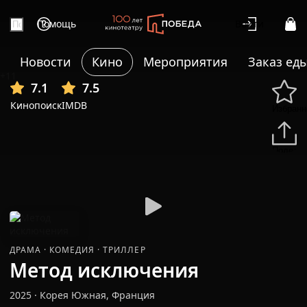
Помощь
Войти
Новости
Кино
Мероприятия
Заказ ед
+11
7.1
7.5
Кинопоиск
IMDB
Избранн
Подели
ДРАМА
·
КОМЕДИЯ
·
ТРИЛЛЕР
Метод исключения
2025
·
Корея Южная, Франция