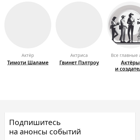
актёр
актриса
Все главные
Тимоти
Шаламе
Гвинет
Пэлтроу
Актёры
и создат
Подпишитесь
на анонсы событий