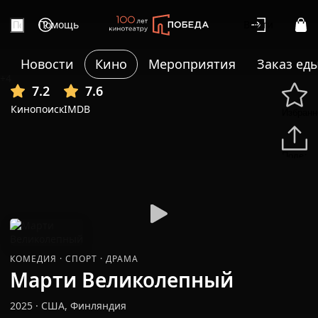
Помощь
Войти
Новости
Кино
Мероприятия
Заказ ед
+4
7.2
7.6
Кинопоиск
IMDB
Избранн
Подели
КОМЕДИЯ
·
СПОРТ
·
ДРАМА
Марти Великолепный
2025
·
США, Финляндия