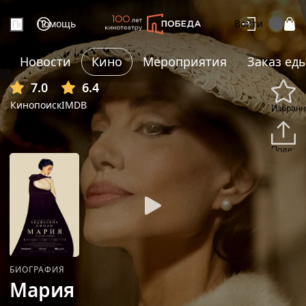
Помощь
Войти
Новости
Кино
Мероприятия
Заказ ед
+5
7.0
6.4
Кинопоиск
IMDB
Избранн
Подели
БИОГРАФИЯ
Мария