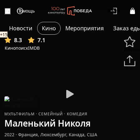
Помощь
Войти
Новости
Кино
Мероприятия
Заказ ед
+15
8.3
7.1
Кинопоиск
IMDB
Избранн
Подели
МУЛЬТФИЛЬМ
·
СЕМЕЙНЫЙ
·
КОМЕДИЯ
Маленький Николя
2022
·
Франция, Люксембург, Канада, США