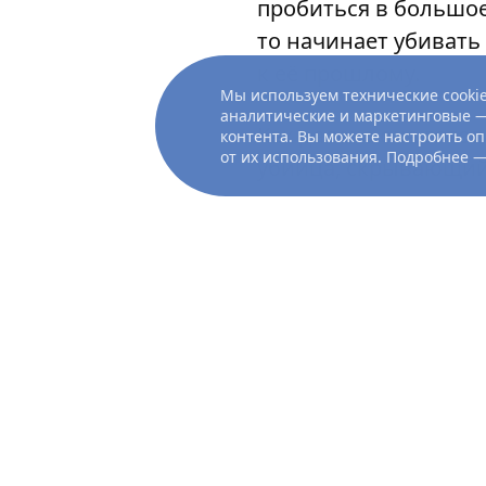
пробиться в большое
то начинает убивать
к её прошлому.
Мы используем технические cookie
аналитические и маркетинговые —
Как далеко она гото
контента. Вы можете настроить оп
от их использования. Подробнее 
убийца, скрывающий