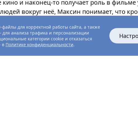
 кино и наконец-то получает роль в фильме у
 людей вокруг неё, Максин понимает, что кр
-файлы для корректной работы сайта, а также
 для анализа трафика и персонализации
Настр
ва зайти, чтобы сохранить свои тайны? И кт
циональные категории cookie и отказаться
— в
Политике конфиденциальности
.
ся в тени?