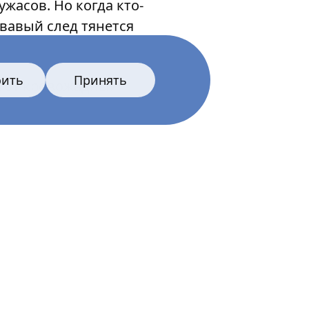
жасов. Но когда кто-
овавый след тянется
оить
Принять
о тот кровожадный