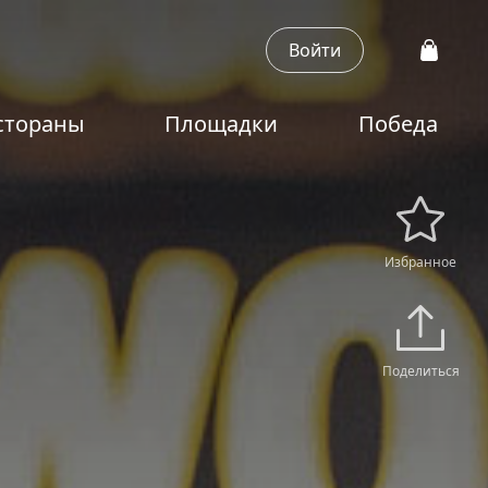
Войти
стораны
Площадки
Победа
Избранное
Поделиться