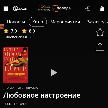
Помощь
Войти
Новости
Кино
Мероприятия
Заказ ед
+8
7.9
8.0
Кинопоиск
IMDB
Избранн
Подели
ДРАМА
·
МЕЛОДРАМА
Любовное настроение
2000
·
Гонконг