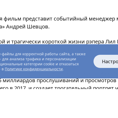
я фильм представит событийный менеджер 
а» Андрей Шевцов.
й и трагически короткой жизни рэпера Лил П
стремительной популярности в юности с мил
-файлы для корректной работы сайта, а также
.
 для анализа трафика и персонализации
Настр
циональные категории cookie и отказаться
— в
Политике конфиденциальности
.
ьм исследует феномен талантливого музыка
,6 миллиардов прослушиваний и просмотров 
го в 2017, и создает трогательный портрет 
сем для всех».