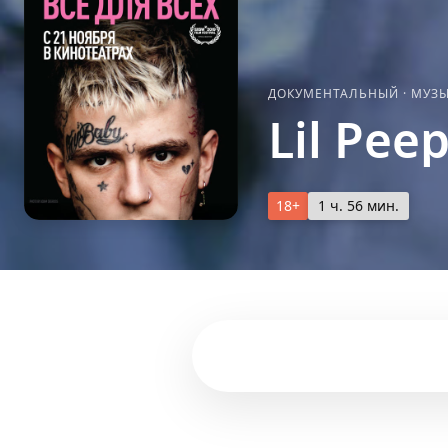
ДОКУМЕНТАЛЬНЫЙ
·
МУЗ
Lil Pee
18+
1 ч. 56 мин.