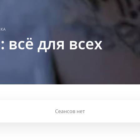
ЫКА
p: всё для всех
Сеансов нет