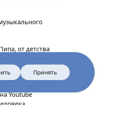
музыкального
ипа, от детства
лионами фанатов
оить
Принять
нта, набравшего
на Youtube
человека,