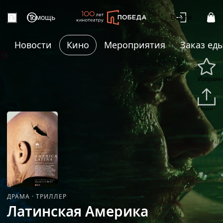
Помощь
Войти
Новости
Кино
Мероприятия
Заказ ед
+4
Избранн
Подели
ДРАМА
·
ТРИЛЛЕР
Латинская Америка