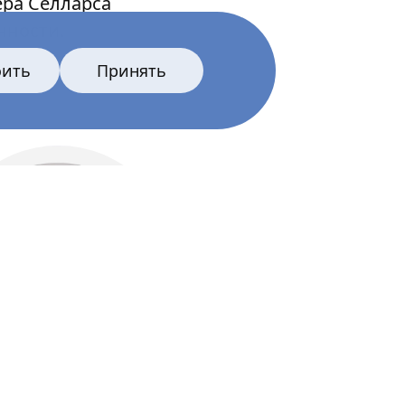
ера Селларса
нности.
оить
Принять
Все главные лица