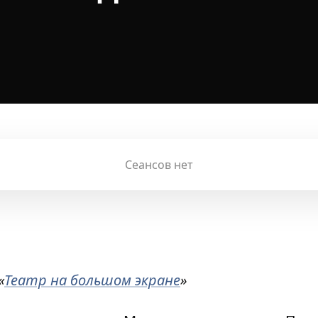
Сеансов нет
«
Театр на большом экране
»