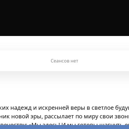
Сеансов нет
иких надежд и искренней веры в светлое буд
тник новой эры, рассылает по миру свои звон
вечеству: «Мы здесь! И мы готовы шагнуть 