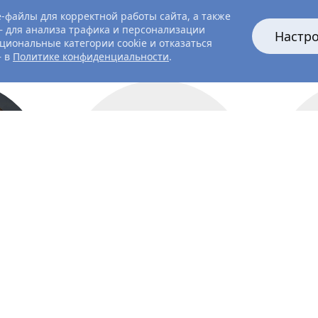
-файлы для корректной работы сайта, а также
 для анализа трафика и персонализации
Настр
циональные категории cookie и отказаться
— в
Политике конфиденциальности
.
актёр
ов
Евгений
Цыганов