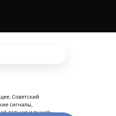
ущее. Советский
кие сигналы,
ещё дальше и выше!»