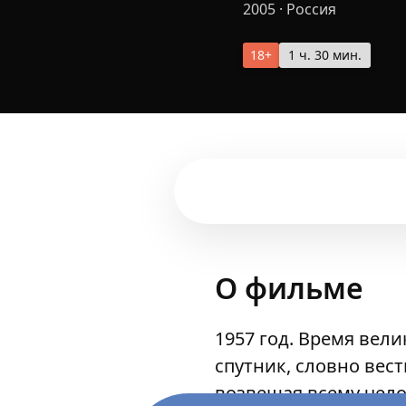
2005
·
Россия
18+
1 ч. 30 мин.
О фильме
1957 год. Время вел
спутник, словно вес
возвещая всему чело