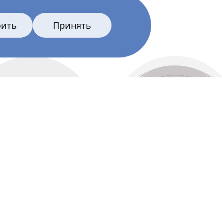
оить
Принять
актриса
Все главные лица
Ирина
Пегова
Актёры и создатели