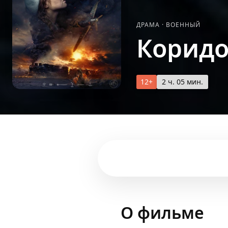
ДРАМА
·
ВОЕННЫЙ
Коридо
12+
2 ч. 05 мин.
О фильме