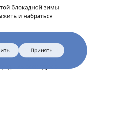
той блокадной зимы
ыжить и набраться
 магистрали,
видимости немецкой
оить
Принять
обого резерва НКПС,
рад 75% всех грузов