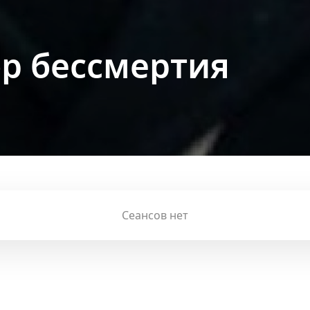
р бессмертия
Сеансов нет