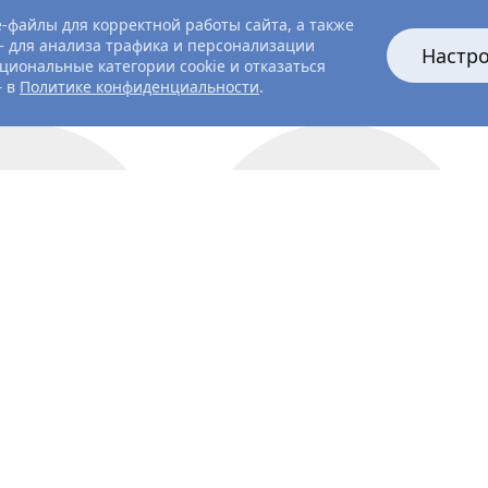
-файлы для корректной работы сайта, а также
 для анализа трафика и персонализации
Настр
циональные категории cookie и отказаться
— в
Политике конфиденциальности
.
актриса
актёр
я
Хлынина
Тихон
Жизневский