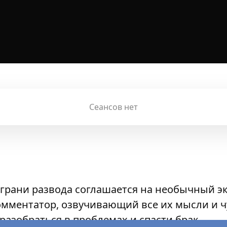
Сеансов нет
 грани развода соглашается на необычный э
омментатор, озвучивающий все их мысли и ч
разобраться в проблемах и спасти брак…