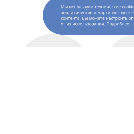
Мы используем технические cookie
Показать ещё
аналитические и маркетинговые —
контента. Вы можете настроить оп
от их использования. Подробнее 
актёр
Александр
Петров
Юли