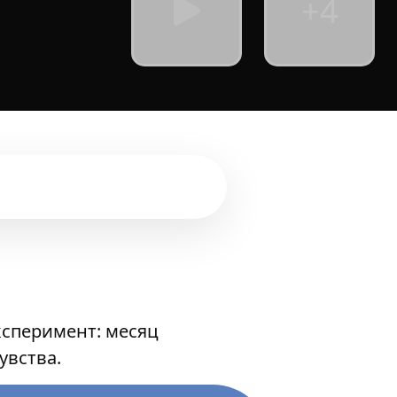
+4
ксперимент: месяц
увства.