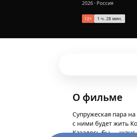
2026
·
Россия
12+
1 ч. 28 мин.
О фильме
Супружеская пара на
с ними будет жить К
Казалось бы — шанс 