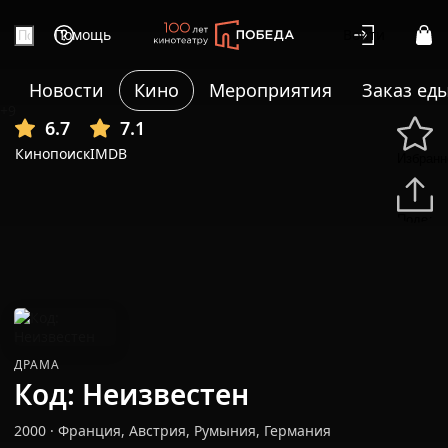
Помощь
Войти
Новости
Кино
Мероприятия
Заказ ед
+9
6.7
7.1
Кинопоиск
IMDB
Избранн
Подели
ДРАМА
Код: Неизвестен
2000
·
Франция, Австрия, Румыния, Германия