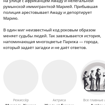
на улице с африканцем Амаду и нелегальной
румынской иммигранткой Марией. Прибывшая
полиция арестовывает Амаду и депортирует
Марию.
В один миг неизвестный код роковым образом
меняет судьбы людей. Так завязывается история,
напоминающая многоцветье Парижа — города,
который задаёт загадки и не даёт ответов.
режиссёр
актриса
Все главные