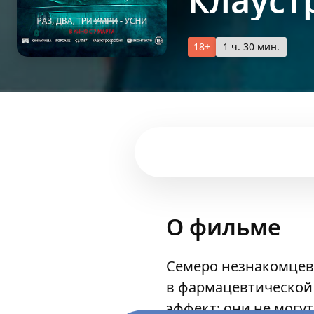
Клауст
18+
1 ч. 30 мин.
О фильме
Семеро незнакомцев
в фармацевтической
эффект: они не могут