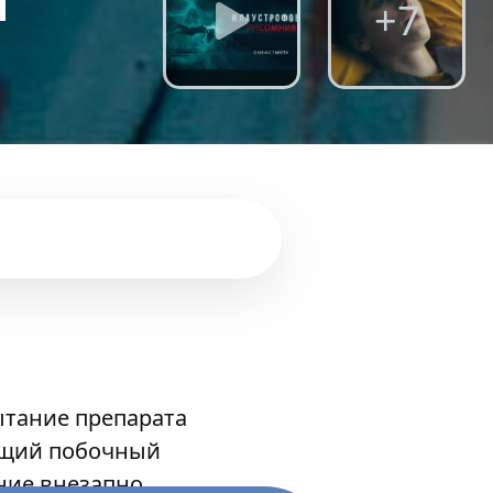
я
+7
ытание препарата
ющий побочный
ение внезапно