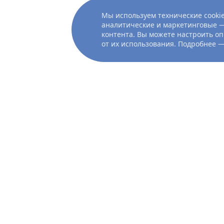
переходит в режим к
Мы используем технические cookie
несмотря на то, что 
аналитические и маркетинговые —
контента. Вы можете настроить оп
от их использования. Подробнее 