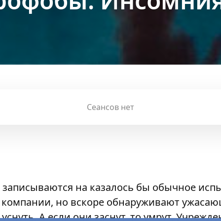
рофобы: Инсомни
Сеансов нет
 записываются на казалось бы обычное исп
 компании, но вскоре обнаруживают ужаса
 уснуть. А если они заснут, то умрут. Учрежд