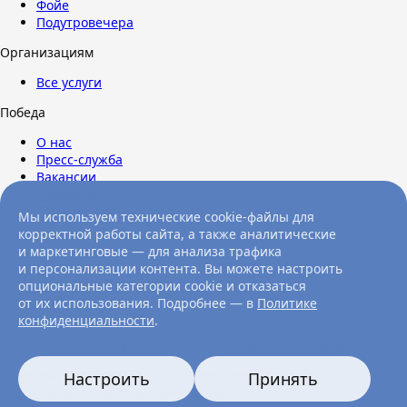
Фойе
Подутровечера
Организациям
Все услуги
Победа
О нас
Пресс-служба
Вакансии
Контакты
Личный кабинет
Мы используем технические cookie-файлы для
корректной работы сайта, а также аналитические
и маркетинговые — для анализа трафика
Символ культурной жизни и лучшее место досуга в самом сердце
и персонализации контента. Вы можете настроить
Новосибирска.
Контакты и время работы
опциональные категории cookie и отказаться
от их использования. Подробнее — в
Политике
Cookie-файлы
конфиденциальности
.
© 2026 Центр культуры и отдыха «Победа». Все права защищены
Помощь и обратная связь
·
Пользовательское
Настроить
Принять
соглашение
·
Политика конфиденциальности