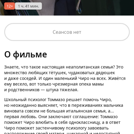
12+
1 ч. 41 мин.
Сеансов нет
О фильме
Знаете, что такое настоящая неаполитанская семья? Это
множество любящих тётушек, чудаковатых дядюшек
и даже соседей. И один маленький Чиро на всех. Живётся
ему весело, вот только чрезмерная опека мамы
и родственников — штука тяжелая.
Школьный психолог Томмазо решает помочь Чиро,
но неожиданно выясняет, что в переживаниях мальчика
виновата совсем не большая итальянская семья, а...
первая любовь. Они заключают соглашение: Томмазо
поможет Чиро влюбить в себя одноклассницу, а в ответ
Чиро поможет застенчивому психологу завоевать
расположение своей матери, шикарной и недоступной