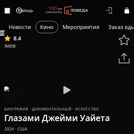
Помощь
Войти
Новости
Кино
Мероприятия
Заказ ед
+9
8.4
IMDB
Избранн
Подели
БИОГРАФИЯ
·
ДОКУМЕНТАЛЬНЫЙ
·
ИСКУССТВО
Глазами Джейми Уайета
2024
·
США