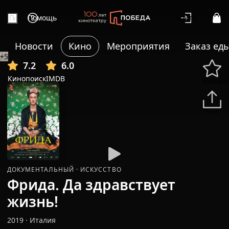
Помощь
Войти
Новости
Кино
Мероприятия
Заказ ед
+5
7.2
6.0
Кинопоиск
IMDB
Избранн
Подели
ДОКУМЕНТАЛЬНЫЙ
·
ИСКУССТВО
Фрида. Да здравствует
жизнь!
2019
·
Италия