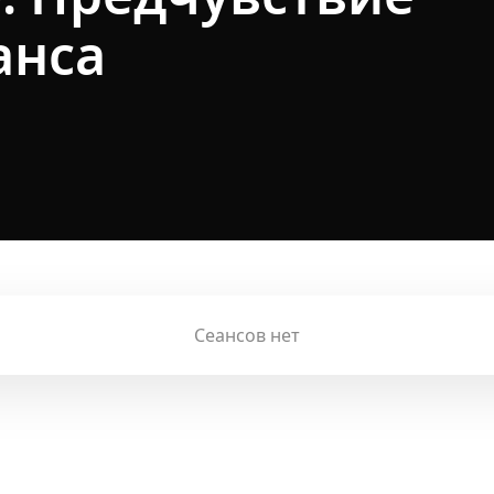
анса
Сеансов нет