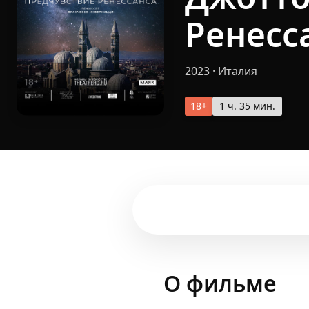
Ренесс
2023
·
Италия
18+
1 ч. 35 мин.
О фильме