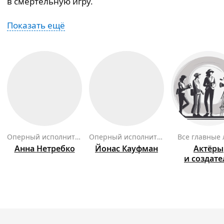
в смертельную игру.
Показать ещё
оперный исполнитель
оперный исполнитель
Все главные
Анна
Нетребко
Йонас
Кауфман
Актёры
и создат