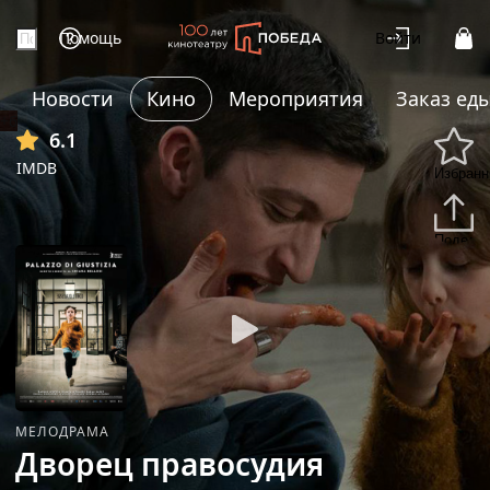
Помощь
Войти
Новости
Кино
Мероприятия
Заказ ед
+6
6.1
IMDB
Избранн
Подели
МЕЛОДРАМА
Дворец правосудия