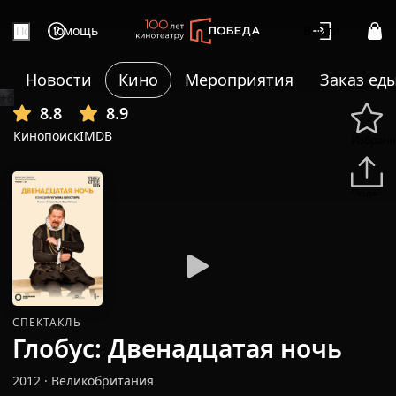
Помощь
Войти
Новости
Кино
Мероприятия
Заказ ед
+6
8.8
8.9
Кинопоиск
IMDB
Избранн
Подели
СПЕКТАКЛЬ
Глобус: Двенадцатая ночь
2012
·
Великобритания