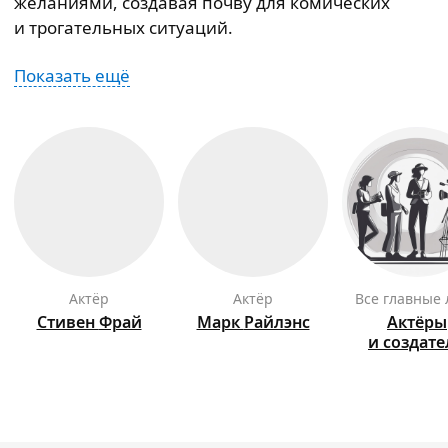
желаниями, создавая почву для комических
и трогательных ситуаций.
Показать ещё
актёр
актёр
Все главные
Стивен
Фрай
Марк
Райлэнс
Актёры
и создат