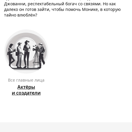
1
Джованни, респектабельный богач со связями. Но как
далеко он готов зайти, чтобы помочь Монике, в которую
7
12
11
тайно влюблён?
1
8
12
11
1
9
12
11
1
15
10
14
13
1
Все главные лица
Актёры
и создатели