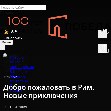
Помощь
+12
6.5
Кинопоиск
Избран
Войти
Подели
Новости
Кино
Мероприятия
Заказ еды
Магазин
КОМЕДИЯ
Рестораны
Добро пожаловать в Рим.
Площадки
Победа
Новые приключения
2021
·
Италия