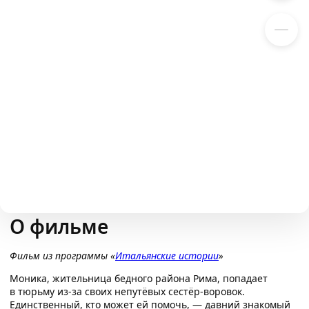
1
14
13
1
2
14
13
1
3
14
13
1
4
О фильме
14
13
1
Фильм из
программы
«
Итальянские истории
»
5
14
13
1
Моника, жительница бедного района Рима, попадает
в тюрьму из‑за своих непутёвых сестёр‑воровок.
6
12
Единственный, кто может ей помочь, — давний знакомый
11