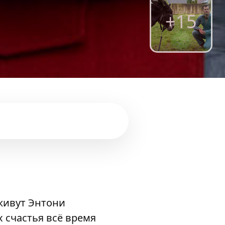
+15
 живут Энтони
х счастья всё время