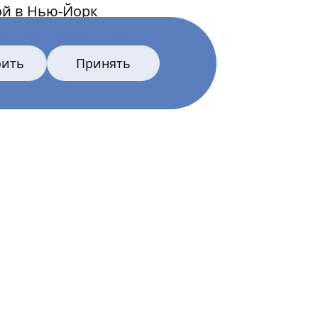
ой в Нью-Йорк
ся последний шанс,
азки должен быть
оить
Принять