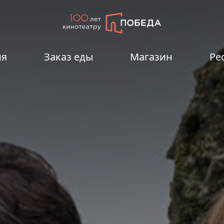
ия
Заказ еды
Магазин
Ре