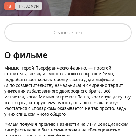
18+
1 ч. 32 мин.
Сеансов нет
О фильме
Миммо, герой Пьерфранческо Фавино, — простой
строитель, возводит многоэтажки на окраине Рима,
подрабатывает коллектором у своего дяди-мафиози
(и по совместительству начальника) и смиренно терпит
унижения избалованного двоюродного брата. Всё
меняется, когда Миммо встречает Таню, красивую девушку
из эскорта, которую ему нужно доставить «заказчику».
Расстаться с «подарком» оказывается не так просто, ведь
у них слишком много общего.
Фильм получил премию Пазинетти на 71-м Венецианском
кинофестивале и был номинирован на «Венецианские
горизонты» как лучший фильм.