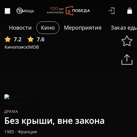
Помощь
Войти
Новости
Кино
Мероприятия
Заказ ед
+6
7.2
7.6
Кинопоиск
IMDB
Избранн
Подели
ДРАМА
Без крыши, вне закона
1985
·
Франция