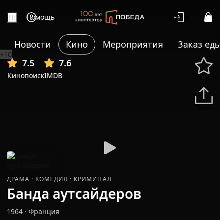
Помощь
Войти
Новости
Кино
Мероприятия
Заказ ед
+10
7.5
7.6
Кинопоиск
IMDB
Избранн
Подели
ДРАМА
·
КОМЕДИЯ
·
КРИМИНАЛ
Банда аутсайдеров
1964
·
Франция