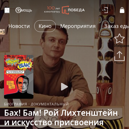
Помощь
Войти
Новости
Кино
Мероприятия
Заказ ед
+3
Избранн
Подели
БИОГРАФИЯ
·
ДОКУМЕНТАЛЬНЫЙ
Бах! Бам! Рой Лихтенштейн
и искусство присвоения