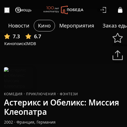
Помощь
Войти
Новости
Кино
Мероприятия
Заказ ед
+9
7.3
6.7
Кинопоиск
IMDB
Избранн
Подели
КОМЕДИЯ
·
ПРИКЛЮЧЕНИЯ
·
ФЭНТЕЗИ
Астерикс и Обеликс: Миссия
Клеопатра
2002
·
Франция, Германия