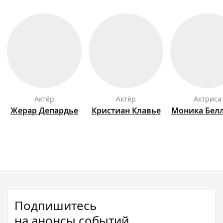
актёр
актёр
актриса
Жерар
Депардье
Кристиан
Клавье
Моника
Бел
Подпишитесь
на анонсы событий