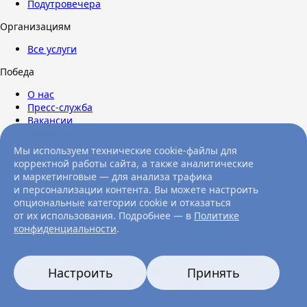
Подутровечера
Организациям
Все услуги
Победа
О нас
Пресс-служба
Вакансии
Контакты
Личный кабинет
Мы используем технические cookie-файлы для
корректной работы сайта, а также аналитические
и маркетинговые — для анализа трафика
Символ культурной жизни и лучшее место досуга в самом сердце
и персонализации контента. Вы можете настроить
Новосибирска.
Контакты и время работы
опциональные категории cookie и отказаться
от их использования. Подробнее — в
Политике
Cookie-файлы
конфиденциальности
.
© 2026 Центр культуры и отдыха «Победа». Все права защищены
Помощь и обратная связь
·
Пользовательское
Настроить
Принять
соглашение
·
Политика конфиденциальности