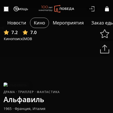
Помощь
Войти
Новости
Кино
Мероприятия
Заказ ед
+6
7.2
7.0
Кинопоиск
IMDB
Избранн
Подели
ДРАМА
·
ТРИЛЛЕР
·
ФАНТАСТИКА
Альфавиль
1965
·
Франция, Италия