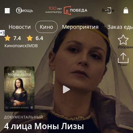
Помощь
Войти
Новости
Кино
Мероприятия
Заказ ед
+3
7.4
6.4
Кинопоиск
IMDB
Избранн
Подели
ДОКУМЕНТАЛЬНЫЙ
4 лица Моны Лизы