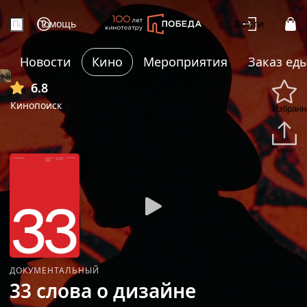
Помощь
Войти
Новости
Кино
Мероприятия
Заказ ед
+8
6.8
Кинопоиск
Избранн
Подели
ДОКУМЕНТАЛЬНЫЙ
33 слова о дизайне