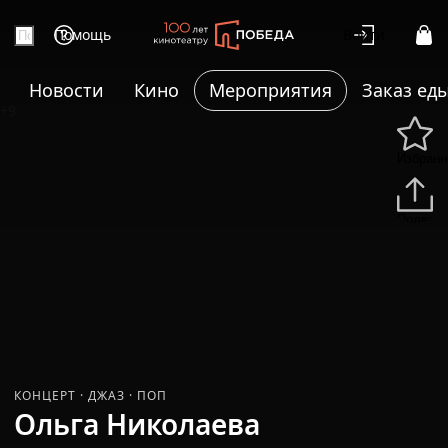
Помощь
Войти
Новости
Кино
Мероприятия
Заказ ед
+9
Избранн
Подели
КОНЦЕРТ
·
ДЖАЗ
·
ПОП
Ольга Николаева