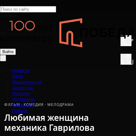
Помощь
+5
Избран
Войти
Подели
Новости
Кино
Мероприятия
Заказ еды
Магазин
Рестораны
ФИЛЬМ
·
КОМЕДИЯ
·
МЕЛОДРАМА
Площадки
Победа
Любимая женщина
механика Гаврилова