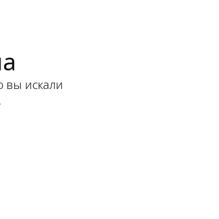
на
ю вы искали
.