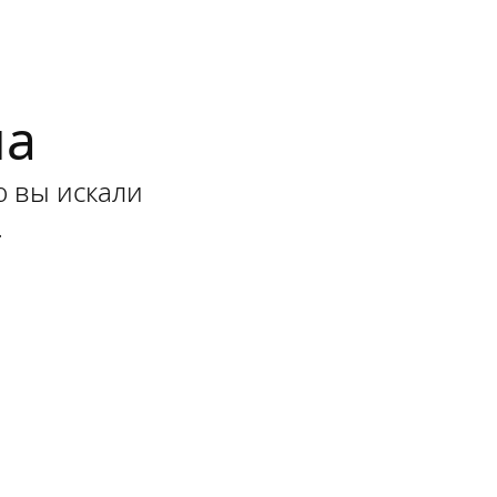
на
ю вы искали
.