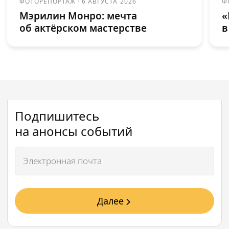
ФОТОРЕПОРТАЖ
·
6 АВГУСТА 2026
Ф
Мэрилин Монро: мечта
«
об актёрском мастерстве
в
Подпишитесь
на анонсы событий
Далее