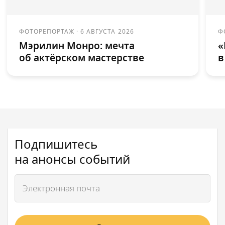
ФОТОРЕПОРТАЖ
·
6 АВГУСТА 2026
Ф
Мэрилин Монро: мечта
«
об актёрском мастерстве
в
Подпишитесь
на анонсы событий