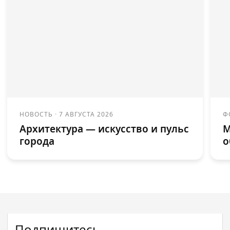
НОВОСТЬ
·
7 АВГУСТА 2026
Ф
Архитектура — искусство и пульс
М
города
о
Подпишитесь