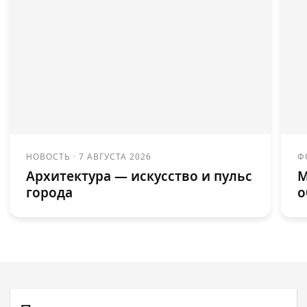
НОВОСТЬ
·
7 АВГУСТА 2026
Ф
Архитектура — искусство и пульс
М
города
о